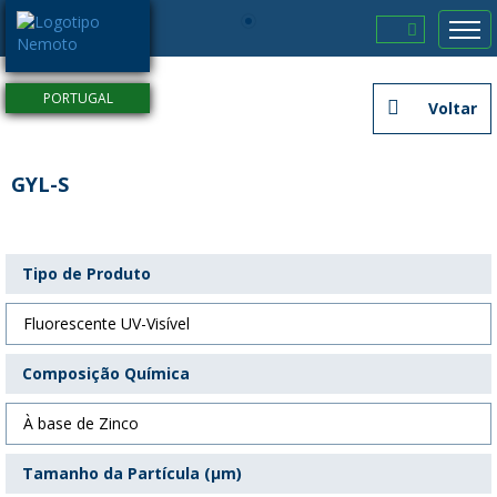
Empresa
PORTUGAL
Voltar
Pigmentos
Fosforescentes
GYL-S
Pigmentos
Fluorescentes
Produtos
Tipo de Produto
Destaques
Fluorescente UV-Visível
Contactos
Composição Química
À base de Zinco
Tamanho da Partícula (μm)