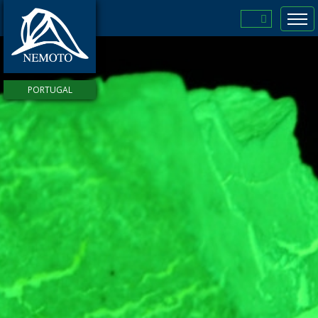
Empresa
Pigmentos
PORTUGAL
Fosforescentes
Pigmentos
Fluorescentes
Produtos
Destaques
Contactos